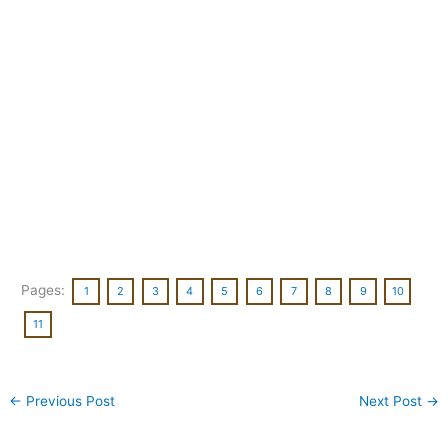
Pages:
1
2
3
4
5
6
7
8
9
10
11
←
Previous Post
Next Post
→