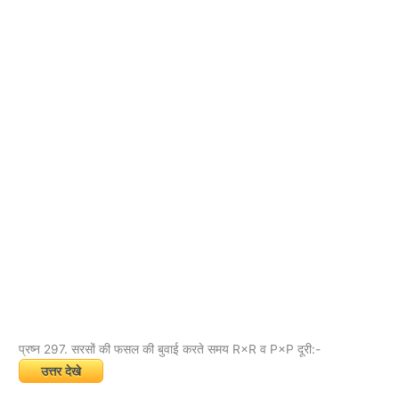
प्रष्न 297. सरसों की फसल की बुवाई करते समय R×R व P×P दूरी:-
उत्तर देखे