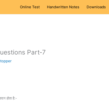
Online Test
Handwritten Notes
Downloads
estions Part-7
atopper
पादन होता है:-